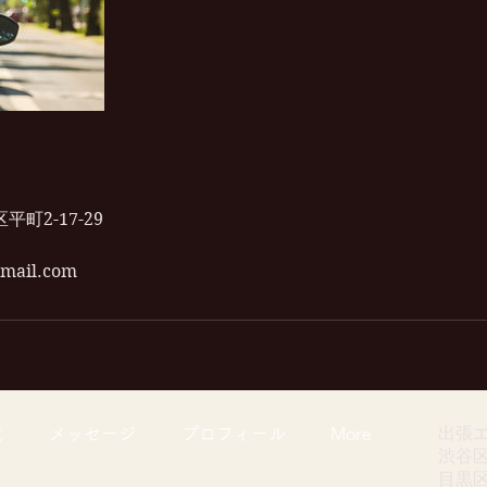
町2-17-29
gmail.com
出張
覧
メッセージ
プロフィール
More
渋谷
​目黒