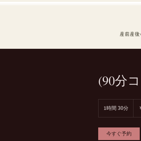
産前産後
(90分
162,
円
1時間 30分
1
時
3
0
今すぐ予約
分