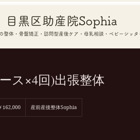
目黒区​​助産院Sophia
の整体・骨盤矯正・訪問型産後ケア・母乳相談・ベビーシッタ
コース×4回)出張整体
000
￥162,000
産前産後整体Sophia