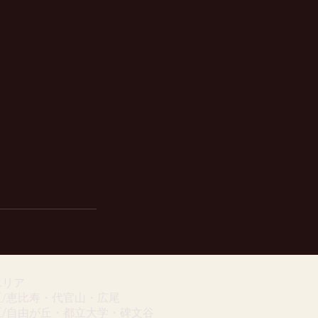
エリア
区/恵比寿・代官山・広尾
区/自由が丘・都立大学・碑文谷