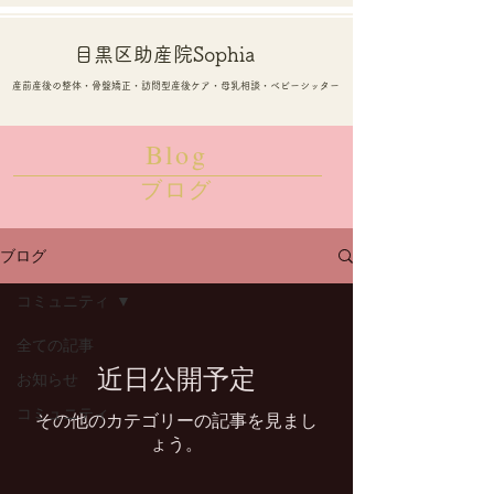
目黒区​​助産院Sophia
産前産後の整体・骨盤矯正・訪問型産後ケア・母乳相談・ベビーシッター
Blog
​ブログ
ブログ
コミュニティ
全ての記事
近日公開予定
お知らせ
コミュニティ
その他のカテゴリーの記事を見まし
ょう。